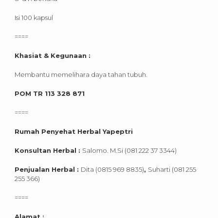
Isi 100 kapsul
====
Khasiat & Kegunaan :
Membantu memelihara daya tahan tubuh.
POM TR 113 328 871
====
Rumah Penyehat Herbal Yapeptri
Konsultan Herbal :
Salomo. M.Si (081 222 37 3344)
Penjualan Herbal :
Dita (0815 969 8835)
,
Suharti (081 255
255 366)
====
Alamat :