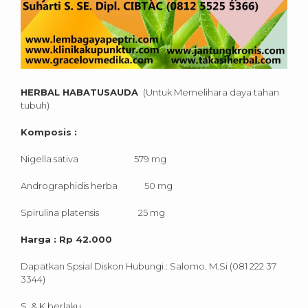
HERBAL HABATUSAUDA
(Untuk Memelihara daya tahan
tubuh)
Komposis :
Nigella sativa 579 mg
Andrographidis herba 50 mg
Spirulina platensis 25 mg
Harga : Rp 42.000
Dapatkan Spsial Diskon Hubungi : Salomo. M.Si (081 222 37
3344)
S & K berlaku