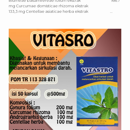
Blumeae balsamifereae folium ekstrak 166.7
mg Curcumae domisticae rhizoma ekstrak
133,3 mg Centellae asiaticae herba ekstrak ...