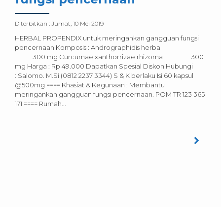
Diterbitkan :
Jumat, 10 Mei 2019
HERBAL PROPENDIX untuk meringankan gangguan fungsi
pencernaan Komposis : Andrographidis herba
300 mg Curcumae xanthorrizae rhizoma 300
mg Harga : Rp 49.000 Dapatkan Spesial Diskon Hubungi
: Salomo. M.Si (0812 2237 3344) S & K berlaku Isi 60 kapsul
@500mg ==== Khasiat & Kegunaan : Membantu
meringankan gangguan fungsi pencernaan. POM TR 123 365
171 ==== Rumah...