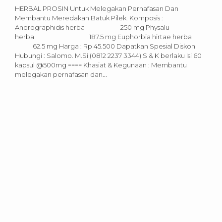
HERBAL PROSIN Untuk Melegakan Pernafasan Dan
Membantu Meredakan Batuk Pilek. Komposis :
Andrographidis herba 250 mg Physalu
herba 187.5 mg Euphorbia hirtae herba
62.5 mg Harga : Rp 45.500 Dapatkan Spesial Diskon
Hubungi : Salomo. M.Si (0812 2237 3344) S & K berlaku Isi 60
kapsul @500mg ==== Khasiat & Kegunaan : Membantu
melegakan pernafasan dan...