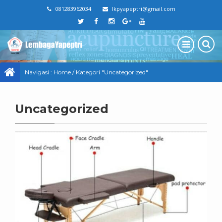
081283962034
lkpyapeptri@gmail.com
Navigasi :
Home
/
Kategori "Uncategorized"
Uncategorized