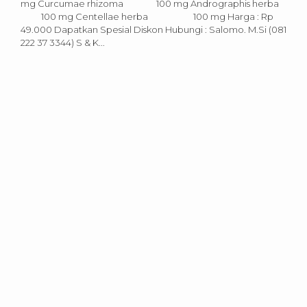
mg Curcumae rhizoma 100 mg Andrographis herba
100 mg Centellae herba 100 mg Harga : Rp
49.000 Dapatkan Spesial Diskon Hubungi : Salomo. M.Si (081
222 37 3344) S & K...