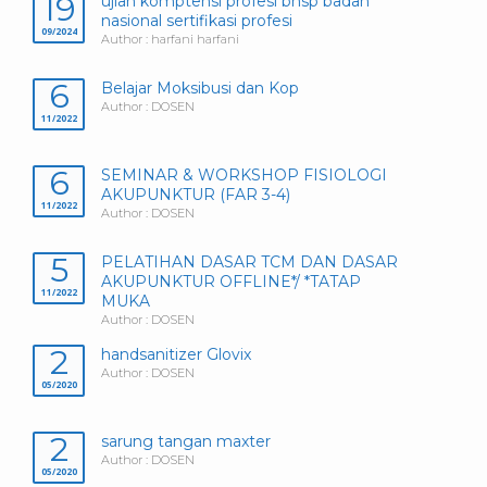
19
ujian komptensi profesi bnsp badan
nasional sertifikasi profesi
09/2024
Author : harfani harfani
6
Belajar Moksibusi dan Kop
Author : DOSEN
11/2022
6
SEMINAR & WORKSHOP FISIOLOGI
AKUPUNKTUR (FAR 3-4)
11/2022
Author : DOSEN
5
PELATIHAN DASAR TCM DAN DASAR
AKUPUNKTUR OFFLINE*/ *TATAP
11/2022
MUKA
Author : DOSEN
2
handsanitizer Glovix
Author : DOSEN
05/2020
2
sarung tangan maxter
Author : DOSEN
05/2020