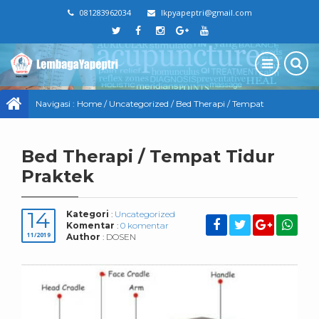
081283962034
lkpyapeptri@gmail.com
Navigasi :
Home
/
Uncategorized
/
Bed Therapi / Tempat
Tidur Praktek
Bed Therapi / Tempat Tidur
Praktek
14
Kategori
:
Uncategorized
Komentar
:
0 komentar
11/2019
Author
: DOSEN