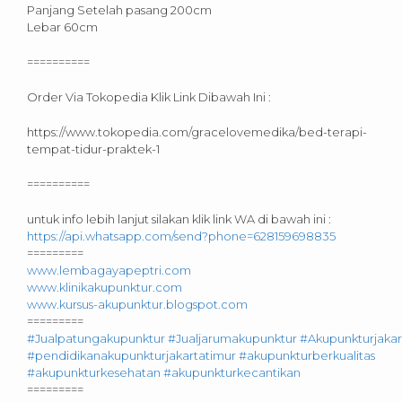
Panjang Setelah pasang 200cm
Lebar 60cm
==========
Order Via Tokopedia Klik Link Dibawah Ini :
https://www.tokopedia.com/gracelovemedika/bed-terapi-
tempat-tidur-praktek-1
==========
untuk info lebih lanjut silakan klik link WA di bawah ini :
https://api.whatsapp.com/send?phone=628159698835
=========
www.lembagayapeptri.com
www.klinikakupunktur.com
www.kursus-akupunktur.blogspot.com
=========
#Jualpatungakupunktur
#Jualjarumakupunktur
#Akupunkturjakar
#pendidikanakupunkturjakartatimur
#akupunkturberkualitas
#akupunkturkesehatan
#akupunkturkecantikan
=========