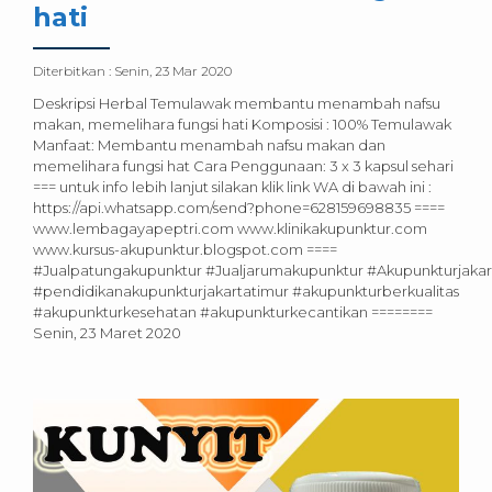
hati
Diterbitkan :
Senin, 23 Mar 2020
Deskripsi Herbal Temulawak membantu menambah nafsu
makan, memelihara fungsi hati Komposisi : 100% Temulawak
Manfaat: Membantu menambah nafsu makan dan
memelihara fungsi hat Cara Penggunaan: 3 x 3 kapsul sehari
=== untuk info lebih lanjut silakan klik link WA di bawah ini :
https://api.whatsapp.com/send?phone=628159698835 ====
www.lembagayapeptri.com www.klinikakupunktur.com
www.kursus-akupunktur.blogspot.com ====
#Jualpatungakupunktur #Jualjarumakupunktur #Akupunkturjakar
#pendidikanakupunkturjakartatimur #akupunkturberkualitas
#akupunkturkesehatan #akupunkturkecantikan ========
Senin, 23 Maret 2020