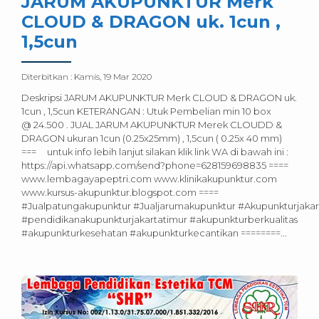
JARUM AKUPUNKTUR Merk
CLOUD & DRAGON uk. 1cun ,
1,5cun
Diterbitkan :
Kamis, 19 Mar 2020
Deskripsi JARUM AKUPUNKTUR Merk CLOUD & DRAGON uk.
1cun , 1,5cun KETERANGAN : Utuk Pembelian min 10 box
@ 24.500 . JUAL JARUM AKUPUNKTUR Merek CLOUDD &
DRAGON ukuran 1cun (0.25x25mm) , 1,5cun ( 0.25x 40 mm)
=== untuk info lebih lanjut silakan klik link WA di bawah ini :
https://api.whatsapp.com/send?phone=628159698835 ====
www.lembagayapeptri.com www.klinikakupunktur.com
www.kursus-akupunktur.blogspot.com ====
#Jualpatungakupunktur #Jualjarumakupunktur #Akupunkturjakar
#pendidikanakupunkturjakartatimur #akupunkturberkualitas
#akupunkturkesehatan #akupunkturkecantikan ========...