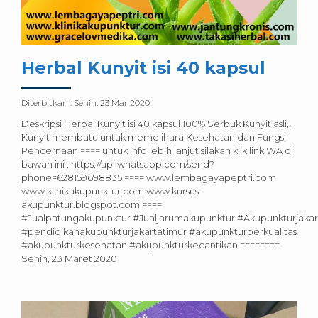
Herbal Kunyit isi 40 kapsul
Diterbitkan :
Senin, 23 Mar 2020
Deskripsi Herbal Kunyit isi 40 kapsul 100% Serbuk Kunyit asli,,
Kunyit membatu untuk memelihara Kesehatan dan Fungsi
Pencernaan ==== untuk info lebih lanjut silakan klik link WA di
bawah ini : https://api.whatsapp.com/send?
phone=628159698835 ==== www.lembagayapeptri.com
www.klinikakupunktur.com www.kursus-
akupunktur.blogspot.com ====
#Jualpatungakupunktur #Jualjarumakupunktur #Akupunkturjakar
#pendidikanakupunkturjakartatimur #akupunkturberkualitas
#akupunkturkesehatan #akupunkturkecantikan ========
Senin, 23 Maret 2020