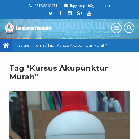
081283962034
lkpyapeptri@gmail.com
Navigasi :
Home
/
Tag "Kursus Akupunktur Murah"
Tag "Kursus Akupunktur
Murah"