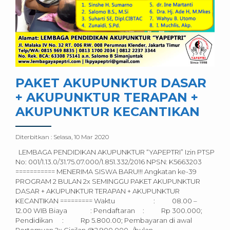
PAKET AKUPUNKTUR DASAR
+ AKUPUNKTUR TERAPAN +
AKUPUNKTUR KECANTIKAN
Diterbitkan :
Selasa, 10 Mar 2020
LEMBAGA PENDIDIKAN AKUPUNKTUR “YAPEPTRI” Izin PTSP
No: 001/1.13.0/31.75.07.000/1.851.332/2016 NPSN: K5663203
=========== MENERIMA SISWA BARU!!! Angkatan ke-39
PROGRAM 2 BULAN 2x SEMINGGU PAKET AKUPUNKTUR
DASAR + AKUPUNKTUR TERAPAN + AKUPUNKTUR
KECANTIKAN ========= Waktu : 08.00 –
12.00 WIB Biaya : Pendaftaran : Rp 300.000;
Pendidikan : Rp 5.800.00; Pembayaran di awal
Pertemuan 2x Cicilan @2.900.000,-/bulan...