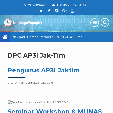
081283962034
lkpyapeptri@gmail.com
Navigasi :
Home
/
Kategori "DPC AP3I Jak-Tim"
DPC AP3I Jak-Tim
Pengurus AP3I Jaktim
Diterbitkan :
Jumat, 21 Okt 2016
Seminar Workshop & MUNAS