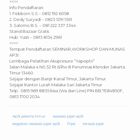
====
Info Pendaftaran:
1. Febborn S.S – 0812 192 6058
2. Dedy Suryadi – 0823 1291 1361
3. Salomo B.S. – 081 222 337 3344
Stand Bazaar Gratis
Hub: Yusti – 0813 8134 2961
====
Tempat Pendaftaran SEMINAR,WORKSHOP DAN MUNAS
AP3I :
Lembaga Pelatihan Akupresure “Yapeptri”
Jalan Malaka 4 N0.32 Rt 6/Rw 8 Perumnas Klender Jakarta
Timur 13460.
Sejajar dengan Banjir Kanal Timur, Jakarta Timur
Sejajar Kantor Lurah Malaka Sari Jakarta Timur
Telp : 0815 969 8835 bisa (Wa dan Line) PIN BB:7E84850F,
0813 1700 2034
Ap3i jakarta timur
asosiasi pijat ap3i
kegiatan asosiasi pijat ap3i
Pijat
terapis pijat