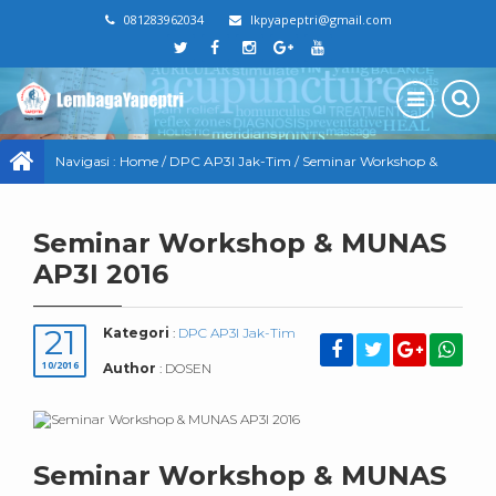
081283962034
lkpyapeptri@gmail.com
Navigasi :
Home
/
DPC AP3I Jak-Tim
/
Seminar Workshop &
MUNAS AP3I 2016
Seminar Workshop & MUNAS
AP3I 2016
21
Kategori
:
DPC AP3I Jak-Tim
10/2016
Author
: DOSEN
Seminar Workshop & MUNAS