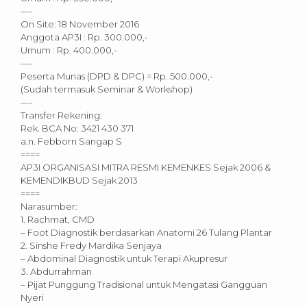
—-
On Site: 18 November 2016
Anggota AP3I : Rp. 300.000,-
Umum : Rp. 400.000,-
—-
Peserta Munas (DPD & DPC) = Rp. 500.000,-
(Sudah termasuk Seminar & Workshop)
—-
Transfer Rekening:
Rek. BCA No: 3421 430 371
a.n. Febborn Sangap S
====
AP3I ORGANISASI MITRA RESMI KEMENKES Sejak 2006 &
KEMENDIKBUD Sejak 2013
====
Narasumber:
1. Rachmat, CMD
– Foot Diagnostik berdasarkan Anatomi 26 Tulang Plantar
2. Sinshe Fredy Mardika Senjaya
– Abdominal Diagnostik untuk Terapi Akupresur
3. Abdurrahman
– Pijat Punggung Tradisional untuk Mengatasi Gangguan
Nyeri