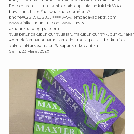
Pencernaan ==== untuk info lebih lanjut silakan klik link WA di
bawah ini : https://api.whatsapp.com/send?
phone=628159698835 ==== www.lembagayapeptri.com
www.klinikakupunktur.com www.kursus-
akupunktur.blogspot.com ====
#Jualpatungakupunktur #Jualjarumakupunktur #Akupunkturjakar
#pendidikanakupunkturjakartatimur #akupunkturberkualitas
#akupunkturkesehatan #akupunkturkecantikan ========
Senin, 23 Maret 2020