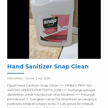
Hand Sanitizer Snap Clean
Diterbitkan :
Jumat, 3 Apr 2020
Dijual Hand Sanitizer Snap Clean === DINKES PKRT NO:
440/001-SPKRT/DPMPTSP/OL/2018 === Berfungsi sebagai
disinfektan untuk membunuh virus & bakteri === Petunjuk
pemakaian : 1. Tuangkan cairan hand sanitizer secukupnya
pada satu telapak tangan anda. 2. Lalu gosok ke telapak