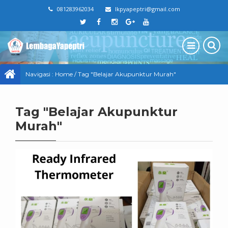
081283962034
lkpyapeptri@gmail.com
Navigasi :
Home
/
Tag "Belajar Akupunktur Murah"
Tag "Belajar Akupunktur
Murah"