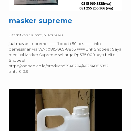
masker supreme
Diterbitkan :
Jumat, 17 Apr 2020
jual masker supreme ==== 1 box isi 50 pcs ==== info
pemesanan via WA : 0815-969-8835 ==== Link Shopee : Saya
menjual Masker Supreme seharga Rp335.000. Ayo beli di
Shopee!
https://shopee.co.id/product/52940204/4026408699?
smtt=0.0.9