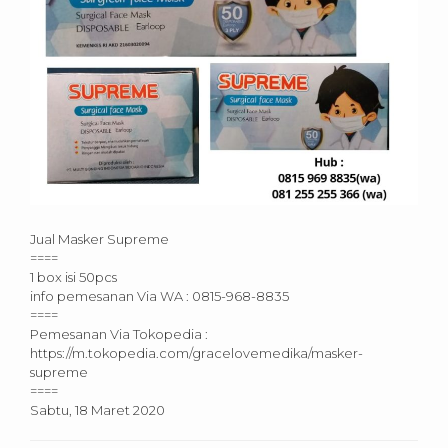
Jual Masker Supreme
====
1 box isi 50pcs
info pemesanan Via WA : 0815-968-8835
====
Pemesanan Via Tokopedia :
https://m.tokopedia.com/gracelovemedika/masker-
supreme
====
Sabtu, 18 Maret 2020