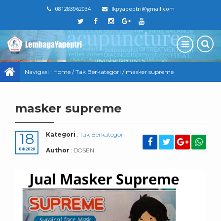
081283962034
lkpyapeptri@gmail.com
Navigasi :
Home
/
Tak Berkategori
/
masker supreme
masker supreme
18
Kategori
:
Tak Berkategori
04/2020
Author
: DOSEN