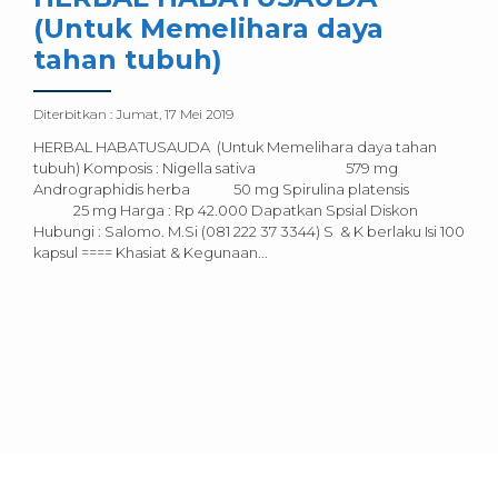
(Untuk Memelihara daya
tahan tubuh)
Diterbitkan :
Jumat, 17 Mei 2019
HERBAL HABATUSAUDA (Untuk Memelihara daya tahan
tubuh) Komposis : Nigella sativa 579 mg
Andrographidis herba 50 mg Spirulina platensis
25 mg Harga : Rp 42.000 Dapatkan Spsial Diskon
Hubungi : Salomo. M.Si (081 222 37 3344) S & K berlaku Isi 100
kapsul ==== Khasiat & Kegunaan...