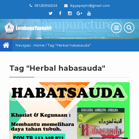
081283962034
lkpyapeptri@gmail.com
Navigasi :
Home
/
Tag "Herbal habasauda"
Tag "Herbal habasauda"