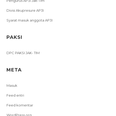
Pengurus AP3I Jak-Tim
Divisi Akupresure AP3I
Syarat masuk anggota AP3I
PAKSI
DPC PAKSI JAK- TIM
META
Masuk
Feed entri
Feed komentar
WordPress.org