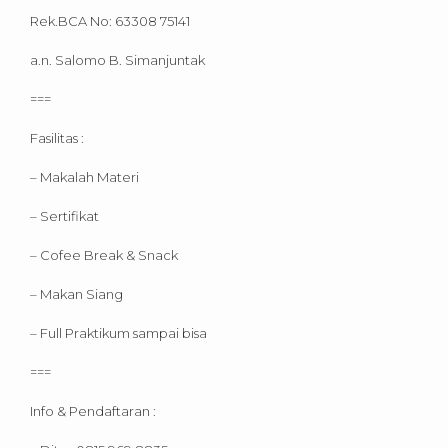
Rek.BCA No: 63308 75141
a.n. Salomo B. Simanjuntak
===
Fasilitas :
– Makalah Materi
– Sertifikat
– Cofee Break & Snack
– Makan Siang
– Full Praktikum sampai bisa
===
Info & Pendaftaran :