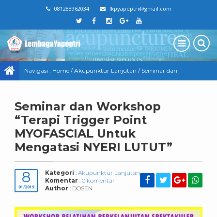
081283962034
lkpyapeptri@gmail.com
Navigasi :
Home
/
Akupunktur Lanjutan
/
Seminar dan
Workshop “Terapi Trigger Point MYOFASCIAL Untuk
Seminar dan Workshop
Mengatasi NYERI LUTUT”
“Terapi Trigger Point
MYOFASCIAL Untuk
Mengatasi NYERI LUTUT”
8
Kategori
:
Akupunktur Lanjutan
Komentar
:
0 komentar
01/2019
Author
: DOSEN