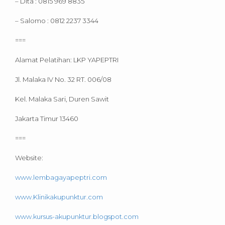
– Dita : 0815 969 8835
– Salomo : 0812 2237 3344
===
Alamat Pelatihan: LKP YAPEPTRI
Jl. Malaka IV No. 32 RT. 006/08
Kel. Malaka Sari, Duren Sawit
Jakarta Timur 13460
===
Website:
www.lembagayapeptri.com
www.Klinikakupunktur.com
www.kursus-akupunktur.blogspot.com