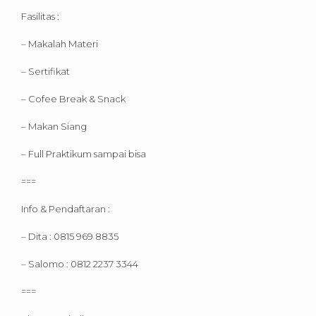
Fasilitas :
– Makalah Materi
– Sertifikat
– Cofee Break & Snack
– Makan Siang
– Full Praktikum sampai bisa
===
Info & Pendaftaran :
– Dita : 0815 969 8835
– Salomo : 0812 2237 3344
===