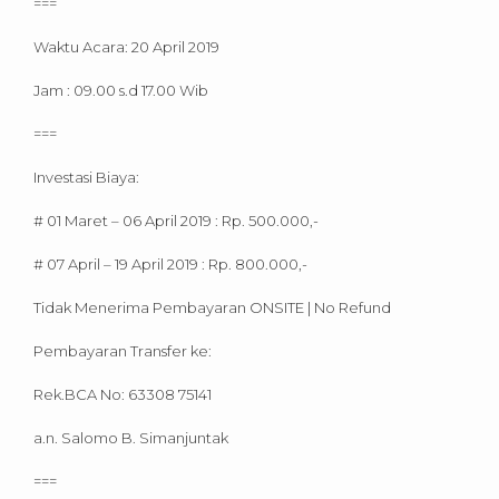
===
Waktu Acara: 20 April 2019
Jam : 09.00 s.d 17.00 Wib
===
Investasi Biaya:
# 01 Maret – 06 April 2019 : Rp. 500.000,-
# 07 April – 19 April 2019 : Rp. 800.000,-
Tidak Menerima Pembayaran ONSITE | No Refund
Pembayaran Transfer ke:
Rek.BCA No: 63308 75141
a.n. Salomo B. Simanjuntak
===