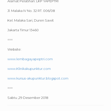
Alamat Pelatihan: LKP YAPEPTRI
Jl. Malaka IV No. 32 RT. 006/08
Kel. Malaka Sari, Duren Sawit
Jakarta Timur 13460
===
Website:
www.lembagayapeptri.com
www.Klinikakupunktur.com
www.kursus-akupunktur.blogspot.com
===
Sabtu ,29 Desember 2018