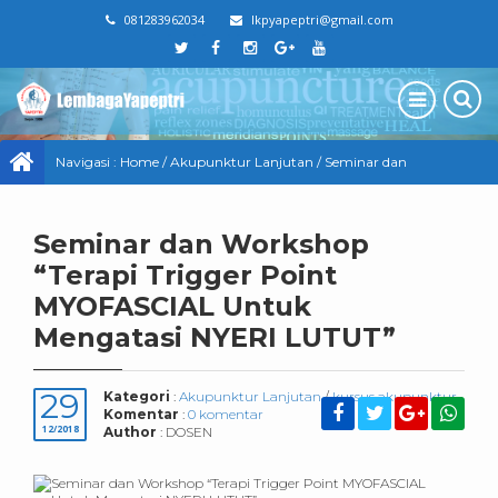
081283962034
lkpyapeptri@gmail.com
Navigasi :
Home
/
Akupunktur Lanjutan
/
Seminar dan
Workshop “Terapi Trigger Point MYOFASCIAL Untuk
Seminar dan Workshop
Mengatasi NYERI LUTUT”
“Terapi Trigger Point
MYOFASCIAL Untuk
Mengatasi NYERI LUTUT”
29
Kategori
:
Akupunktur Lanjutan
/
kursus akupunktur
Komentar
:
0 komentar
12/2018
Author
: DOSEN