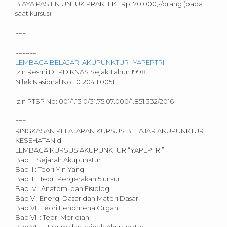
BIAYA PASIEN UNTUK PRAKTEK : Rp. 70.000,-/orang (pada
saat kursus)
===
======
LEMBAGA BELAJAR AKUPUNKTUR “YAPEPTRI”
Izin Resmi DEPDIKNAS Sejak Tahun 1998
Nilek Nasional No.: 01204.1.0051
Izin PTSP No: 001/1.13 0/31.75.07.000/1.851.332/2016
===
RINGKASAN PELAJARAN KURSUS BELAJAR AKUPUNKTUR
KESEHATAN di
LEMBAGA KURSUS AKUPUNKTUR “YAPEPTRI”
Bab I : Sejarah Akupunktur
Bab II : Teori Yin Yang
Bab III : Teori Pergerakan 5 unsur
Bab IV : Anatomi dan Fisiologi
Bab V : Energi Dasar dan Materi Dasar
Bab VI : Teori Fenomena Organ
Bab VII : Teori Meridian