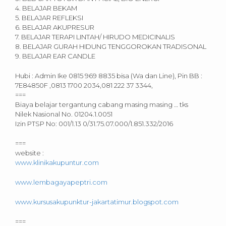
4. BELAJAR BEKAM
5. BELAJAR REFLEKSI
6. BELAJAR AKUPRESUR
7. BELAJAR TERAPI LINTAH/ HIRUDO MEDICINALIS
8. BELAJAR GURAH HIDUNG TENGGOROKAN TRADISONAL
9. BELAJAR EAR CANDLE
Hubi : Admin Ike 0815 969 8835 bisa (Wa dan Line), Pin BB :
7E84850F ,0813 1700 2034,081 222 37 3344,
===
Biaya belajar tergantung cabang masing masing … tks
Nilek Nasional No. 01204.1.0051
Izin PTSP No: 001/1.13 0/31.75.07.000/1.851.332/2016
===
website :
www.klinikakupuntur.com
www.lembagayapeptri.com
www.kursusakupunktur-jakartatimur.blogspot.com
===