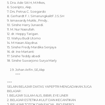
5. Dra. Ade Siti H, M.Mkes,
6. Soeripto, Akp.
7. Drs. Petrus C. Soegardo
8. Gerhardt F. I. SimanungkalitF.J.S.SH
9. Ismawardy Muklis , Pmdy..
10. Sinshe Harry Junaedi.
11. M. Nur Nasrullah.
12. dr. Heppy Tarigan.
13. Wahyu Budi Utomo
14. M Hasan Alaydrus
15. Sinshe Fredy Mardika Senjaya
16. dr. Ine Martanti
17. Sinshe Teddy abadi
18. Sinshe Suwarjono Surya Marly
Johan Arifin ,SE,Akp
===
===
SELAIN BELAJAR DIATAS YAPEPTRI MENGADAKAN JUGA
BELAJAR :
1. BELAJAR SULAM ALIS, BIBIR, EYE LINER
2. BELAJAR ESTETIKA KULIT DAN KECANTIKAN
3. BELAJAR TOTOK DAN FACIAL, BIO ENERGI