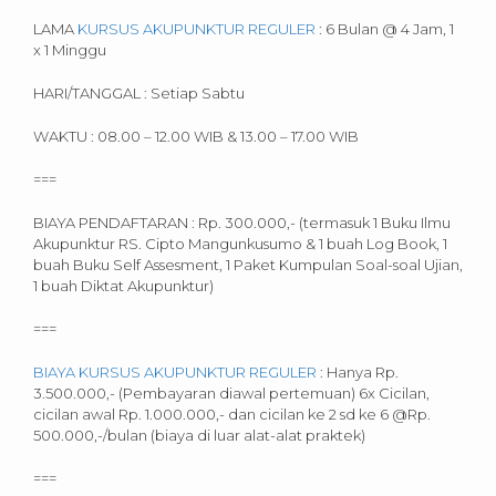
LAMA
KURSUS AKUPUNKTUR REGULER
: 6 Bulan @ 4 Jam, 1
x 1 Minggu
HARI/TANGGAL : Setiap Sabtu
WAKTU : 08.00 – 12.00 WIB & 13.00 – 17.00 WIB
===
BIAYA PENDAFTARAN : Rp. 300.000,- (termasuk 1 Buku Ilmu
Akupunktur RS. Cipto Mangunkusumo & 1 buah Log Book, 1
buah Buku Self Assesment, 1 Paket Kumpulan Soal-soal Ujian,
1 buah Diktat Akupunktur)
===
BIAYA KURSUS AKUPUNKTUR REGULER
: Hanya Rp.
3.500.000,- (Pembayaran diawal pertemuan) 6x Cicilan,
cicilan awal Rp. 1.000.000,- dan cicilan ke 2 sd ke 6 @Rp.
500.000,-/bulan (biaya di luar alat-alat praktek)
===