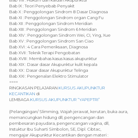
Bab VIII : Hukum dan kaidah Akupunktur
Bab IX : Teori Penyebab Penyakit
Bab X : Penggolongan Sindrom 8 Dasar Diagnosa
Bab XI : Penggolongan Sindrom organ Cang Fu
Bab XII : Penggolongan Sindrom Meridian
Bab XIII : Penggolongan Sindrom 6 Meridian
Bab XIV : Penggolongan Sindrom Wei, CI, Ying, Xue
Bab XV : Penggolongan Sindrom San Ciao
Bab XVI : 4 Cara Pemeriksaan, Diagnosa
Bab XVII : Teknik Terapi Pengobatan
Bab XVIII : Membahas kasus kasus akupunktur
Bab XIX : Dasar dasar Akupunktur kulit kepala
Bab XX : Dasar dasar Akupunktur Telinga
Bab XXI : Pengenalan Elektro Stimulator
====
RINGKASAN PELAJARAN
KURSUS AKUPUNKTUR
KECANTIKAN
di
LEMBAGA
KURSUS AKUPUNKTUR “YAPEPTRI”
(Pelangsingan/ Slimming, Wajah jerawat, kerutan, buka aura,
memancungkan hidung dll, pengencangan dan
pembesaran payudara, pengencangan vagina, dll,
Instuktur Ibu Suharti Simbolon, SE, Dipl. Cibtac,
mengajar Akupunktur Kecantikan dengan materi :