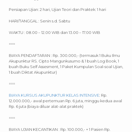
Persiapan Ujian: 2 hari, Ujian Teori dan Praktek: 1 hari
HARI/TANGGAL : Senin s.d. Sabtu
WAKTU : 08.00 – 12.00 WIB dan 13.00 – 17.00 WIB
===
BIAYA PENDAFTARAN : Rp. 300.000,- (termasuk 1 Buku Ilmu
Akupunktur RS. Cipto Mangunkusumo & 1 buah Log Book, 1
buah Buku Self Assesment, 1 Paket Kumpulan Soal-soal Ujian,
1 buah Diktat Akupunktur)
===
BIAYA KURSUS AKUPUNKTUR KELAS INTENSIVE
: Rp.
12.000.000,- awal pertemuan Rp. 6 juta, minggu kedua awal
Rp. 6 juta (biaya diluar alat-alat praktek)
===
BIAYA UJIAN KECANTIKAN : Rp. 100.000,- + 1 Pasien Rp.