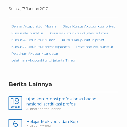
Selasa, 17 Januari 2017
Belajar Akupunktur Murah
Biaya Kursus Akupunktur privat
Kursus akupunktur
kursus akupunktur di jakarta timur
Kursus Akupunktur Murah
kursus Akupunktur privat
Kursus Akupunktur privat dijakarta
Pelatihan Akupunktur
Pelatihan Akupunktur dasar
pelatihan Akupunktur di jakarta Timur
Berita Lainnya
19
ujian komptensi profesi bnsp badan
nasional sertifikasi profesi
09/2024
Author : harfani harfani
6
Belajar Moksibusi dan Kop
Author : DOSEN