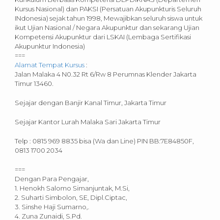
Kursus Nasional) dan PAKSI (Persatuan Akupunkturis Seluruh
INdonesia) sejak tahun 1998, Mewajibkan seluruh siswa untuk
ikut Ujian Nasional / Negara Akupunktur dan sekarang Ujian
Kompetensi Akupunktur dari LSKAI (Lembaga Sertifikasi
Akupunktur Indonesia)
===
Alamat Tempat Kursus
:
Jalan Malaka 4 N0.32 Rt 6/Rw 8 Perumnas Klender Jakarta
Timur 13460.
Sejajar dengan Banjir Kanal Timur, Jakarta Timur
Sejajar Kantor Lurah Malaka Sari Jakarta Timur
Telp : 0815 969 8835 bisa (Wa dan Line) PIN BB:7E84850F,
0813 1700 2034
===
Dengan Para Pengajar,
1. Henokh Salomo Simanjuntak, M.Si,
2. Suharti Simbolon, SE, Dipl.Ciptac,
3. Sinshe Haji Sumarno,.
4. Zuna Zunaidi, S.Pd.