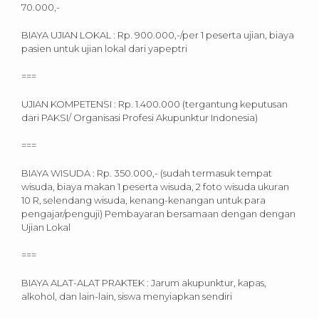
70.000,-
BIAYA UJIAN LOKAL : Rp. 900.000,-/per 1 peserta ujian, biaya
pasien untuk ujian lokal dari yapeptri
===
UJIAN KOMPETENSI : Rp. 1.400.000 (tergantung keputusan
dari PAKSI/ Organisasi Profesi Akupunktur Indonesia)
===
BIAYA WISUDA : Rp. 350.000,- (sudah termasuk tempat
wisuda, biaya makan 1 peserta wisuda, 2 foto wisuda ukuran
10 R, selendang wisuda, kenang-kenangan untuk para
pengajar/penguji) Pembayaran bersamaan dengan dengan
Ujian Lokal
===
BIAYA ALAT-ALAT PRAKTEK : Jarum akupunktur, kapas,
alkohol, dan lain-lain, siswa menyiapkan sendiri