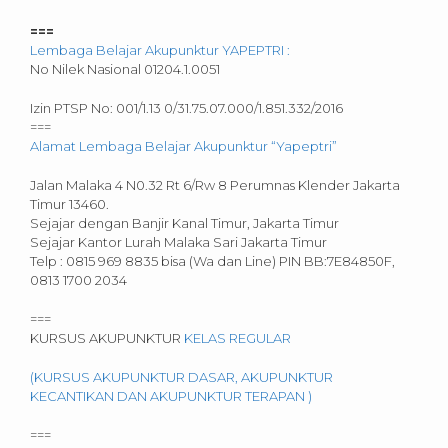
===
Lembaga Belajar Akupunktur YAPEPTRI :
No Nilek Nasional 01204.1.0051
Izin PTSP No: 001/1.13 0/31.75.07.000/1.851.332/2016
===
Alamat Lembaga Belajar Akupunktur “Yapeptri”
Jalan Malaka 4 N0.32 Rt 6/Rw 8 Perumnas Klender Jakarta
Timur 13460.
Sejajar dengan Banjir Kanal Timur, Jakarta Timur
Sejajar Kantor Lurah Malaka Sari Jakarta Timur
Telp : 0815 969 8835 bisa (Wa dan Line) PIN BB:7E84850F,
0813 1700 2034
===
KURSUS AKUPUNKTUR
KELAS REGULAR
(KURSUS AKUPUNKTUR DASAR, AKUPUNKTUR
KECANTIKAN DAN AKUPUNKTUR TERAPAN )
===