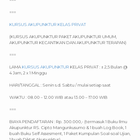
===
===
KURSUS AKUPUNKTUR KELAS PRIVAT
(KURSUS AKUPUNKTUR PAKET AKUPUNKTUR UMUM,
AKUPUNKTUR KECANTIKAN DAN AKUPUNKTUR TERAPAN)
===
LAMA
KURSUS AKUPUNKTUR
KELAS PRIVAT : ± 2,5 Bulan @
4 Jam, 2 x 1 Minggu
HARI/TANGGAL : Senin s.d. Sabtu / mulai setiap saat
WAKTU : 08.00 – 12.00 WIB atau 13.00 – 17.00 WIB
===
BIAYA PENDAFTARAN : Rp. 300.000,- (termasuk 1 Buku Ilmu
Akupunktur RS. Cipto Mangunkusumo & 1 buah Log Book, 1
buah Buku Self Assesment, 1 Paket Kumpulan Soal-soal Ujian,
1 buah Diktat Akupunktur)