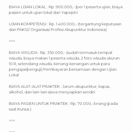
BIAYA UJIAN LOKAL : Rp. 900.000,- /per 1 peserta ujian, biaya
pasien untuk ujian lokal dari Yapeptri
UJIAN KOMPETENSI : Rp. 1.400.000,- (tergantung keputusan
dari PAKSI/ Organisasi Profesi Akupunktur Indonesia)
===
BIAYA WISUDA : Rp. 350.000,- (sudah termasuk tempat
wisuda, biaya makan 1 peserta wisuda, 2 foto wisuda ukuran
10 R, selendang wisuda, kenang-kenangan untuk para
pengajar/penguji) Pembayaran bersamaan dengan Ujian
Lokal
BIAYA ALAT-ALAT PRAKTEK : Jarum akupunktur, kapas,
alkohol, dan lain-lain siswa menyiapkan sendiri
BIAYA PASIEN UNTUK PRAKTEK : Rp. 70.000,-/orang (pada
saat Kursus )
===