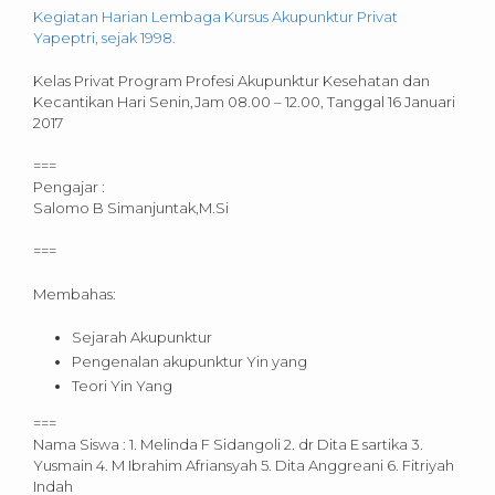
Kegiatan Harian Lembaga Kursus Akupunktur Privat
Yapeptri, sejak 1998.
Kelas Privat Program Profesi Akupunktur Kesehatan dan
Kecantikan Hari Senin,Jam 08.00 – 12.00, Tanggal 16 Januari
2017
===
Pengajar :
Salomo B Simanjuntak,M.Si
===
Membahas:
Sejarah Akupunktur
Pengenalan akupunktur Yin yang
Teori Yin Yang
===
Nama Siswa : 1. Melinda F Sidangoli 2. dr Dita E sartika 3.
Yusmain 4. M Ibrahim Afriansyah 5. Dita Anggreani 6. Fitriyah
Indah