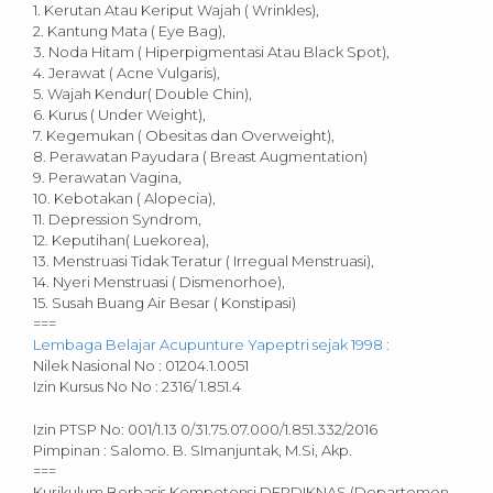
1. Kerutan Atau Keriput Wajah ( Wrinkles),
2. Kantung Mata ( Eye Bag),
3. Noda Hitam ( Hiperpigmentasi Atau Black Spot),
4. Jerawat ( Acne Vulgaris),
5. Wajah Kendur( Double Chin),
6. Kurus ( Under Weight),
7. Kegemukan ( Obesitas dan Overweight),
8. Perawatan Payudara ( Breast Augmentation)
9. Perawatan Vagina,
10. Kebotakan ( Alopecia),
11. Depression Syndrom,
12. Keputihan( Luekorea),
13. Menstruasi Tidak Teratur ( Irregual Menstruasi),
14. Nyeri Menstruasi ( Dismenorhoe),
15. Susah Buang Air Besar ( Konstipasi)
===
Lembaga Belajar Acupunture Yapeptri sejak 1998 :
Nilek Nasional No : 01204.1.0051
Izin Kursus No No : 2316/ 1.851.4
Izin PTSP No: 001/1.13 0/31.75.07.000/1.851.332/2016
Pimpinan : Salomo. B. SImanjuntak, M.Si, Akp.
===
Kurikulum Berbasis Kompetensi DEPDIKNAS (Departemen