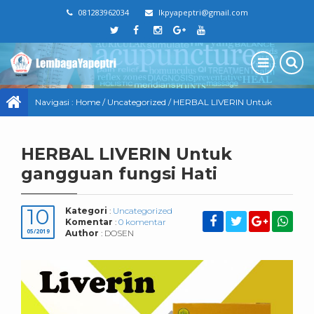
081283962034
lkpyapeptri@gmail.com
Navigasi :
Home
/
Uncategorized
/
HERBAL LIVERIN Untuk
gangguan fungsi Hati
HERBAL LIVERIN Untuk
gangguan fungsi Hati
10
Kategori
:
Uncategorized
Komentar
:
0 komentar
05/2019
Author
: DOSEN