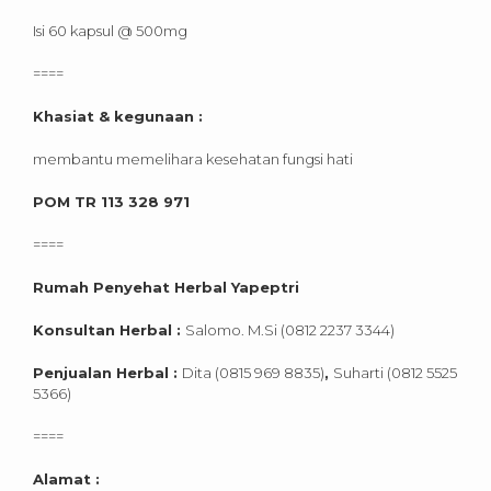
Isi 60 kapsul @ 500mg
====
Khasiat & kegunaan :
membantu memelihara kesehatan fungsi hati
POM TR 113 328 971
====
Rumah Penyehat Herbal Yapeptri
Konsultan Herbal :
Salomo. M.Si (0812 2237 3344)
Penjualan Herbal :
Dita (0815 969 8835)
,
Suharti (0812 5525
5366)
====
Alamat :