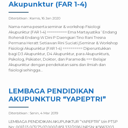
Akupunktur (FAR 1-4)
Diterbitkan :
Kamis, 16 Jan 2020
Nama-nama peserta seminar & workshop Fisiologi
Akupunktur (FAR 1-4) ========== Ema Martayustika ‘ Endang
Rohendi Endang W Dini P Daengsari Tino Rani Tresna
Permana Heratt Setiawan Rini Suciati jSeminar & Workshop
Fisiologi Akupunktur (FAR 1-4) ========== Diperuntukkan
bagi D3 Akupunktur, D4 Akupunktur, para Akupunkturis,
Psikolog, Psikiater, Dokter, dan Paramedis === Belajar
Akupunktur dengan pendekatan sains dan ilmiah dan
fisiologi sehingga...
LEMBAGA PENDIDIKAN
AKUPUNKTUR “YAPEPTRI”
Diterbitkan :
Senin, 4 Mar 2019
LEMBAGA PENDIDIKAN AKUPUNKTUR “YAPEPTRI” Izin PTSP
No: 001/1.13.0/31.75.07.000/1.851.332/2016 | NPSN: K5663203