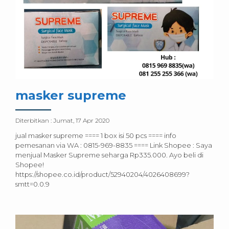
masker supreme
Diterbitkan :
Jumat, 17 Apr 2020
jual masker supreme ==== 1 box isi 50 pcs ==== info
pemesanan via WA : 0815-969-8835 ==== Link Shopee : Saya
menjual Masker Supreme seharga Rp335.000. Ayo beli di
Shopee!
https://shopee.co.id/product/52940204/4026408699?
smtt=0.0.9