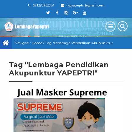
081283962034
lkpyapeptri@gmail.com
Navigasi :
Home
/
Tag "Lembaga Pendidikan Akupunktur
YAPEPTRI"
Tag "Lembaga Pendidikan
Akupunktur YAPEPTRI"