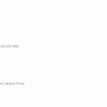
 255 255 366)
wit Jakarta Timur