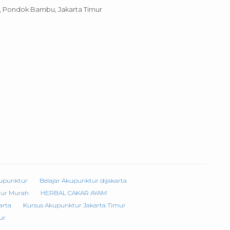
ti, Pondok Bambu, Jakarta Timur
kupunktur
Belajar Akupunktur dijakarta
tur Murah
HERBAL CAKAR AYAM
arta
Kursus Akupunktur Jakarta Timur
ur