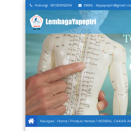
Hubungi :
081283962034
EMAIL :
lkpyapeptri@gmail.c
Navigasi :
Home
/
Produk Herbal
/
HERBAL CAKAR AYA