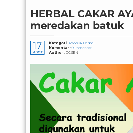
HERBAL CAKAR AY
meredakan batuk
17
Kategori
:
Produk Herbal
Komentar
:
0 komentar
05/2019
Author
: DOSEN