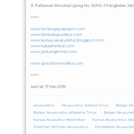
Jl. Pahlawan Revolusi Ujung No. 10/HG-1 Pangkalan Ja
====
www.lembagayapeptri.com
www.klinikakupunktur.com
www.kursus-akupunktur.blogspot.com
www.takasiherbal.com
www.jantungkronis.com
www.gracelovmedika.com
====
Jum’at, 17 Mei 2019
akupunktur
Akupunktur Jakarta Timur
Belajar A
Belajar Akupunktur diJakarta Timur
Belajar Akupunk
Kursus Akupuktur Kecantikan
Kursus Akupunktur Jak
Pelatihan Seminar Akupunktur
Pendidikan akupunkt