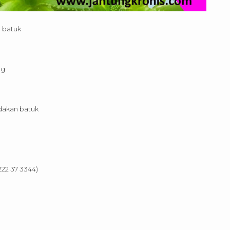
 batuk
mg
dakan batuk
222 37 3344)