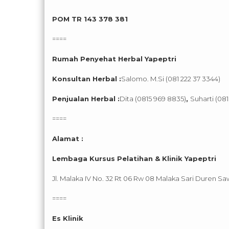
POM TR 143 378 381
====
Rumah Penyehat Herbal Yapeptri
Konsultan Herbal :
Salomo. M.Si (081 222 37 3344)
Penjualan Herbal :
Dita (0815 969 8835)
,
Suharti (081
====
Alamat :
Lembaga Kursus Pelatihan & Klinik Yapeptri
Jl. Malaka IV No. 32 Rt 06 Rw 08 Malaka Sari Duren Sa
====
Es Klinik