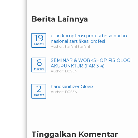
Berita Lainnya
19
ujian komptensi profesi bnsp badan
nasional sertifikasi profesi
09/2024
Author : harfani harfani
6
SEMINAR & WORKSHOP FISIOLOGI
AKUPUNKTUR (FAR 3-4)
11/2022
Author : DOSEN
2
handsanitizer Glovix
Author : DOSEN
05/2020
Tinggalkan Komentar