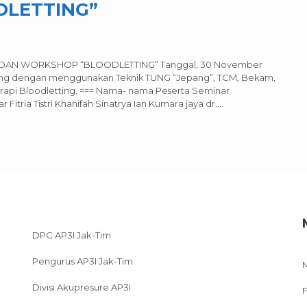
LETTING”
 DAN WORKSHOP “BLOODLETTING” Tanggal, 30 November
etting dengan menggunakan Teknik TUNG “Jepang”, TCM, Bekam,
erapi Bloodletting. === Nama- nama Peserta Seminar
ar Fitria Tistri Khanifah Sinatrya Ian Kumara jaya dr....
DPC AP3I Jak-Tim
Pengurus AP3I Jak-Tim
Divisi Akupresure AP3I
F