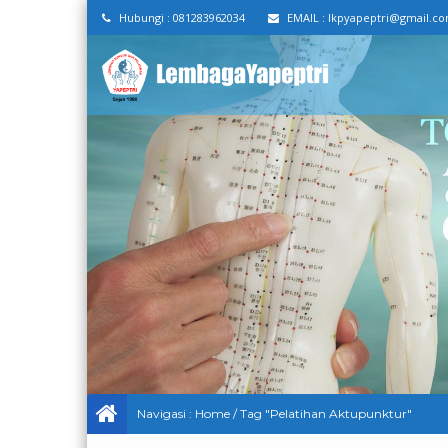
Hubungi :
081283962034
EMAIL :
lkpyapeptri@gmail.c
Navigasi :
Home
/
Tag "Pelatihan Aktupunktur"