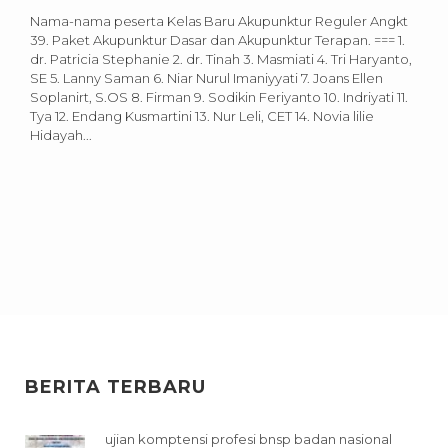
Nama-nama peserta Kelas Baru Akupunktur Reguler Angkt
39. Paket Akupunktur Dasar dan Akupunktur Terapan. === 1.
dr. Patricia Stephanie 2. dr. Tinah 3. Masmiati 4. Tri Haryanto,
SE 5. Lanny Saman 6. Niar Nurul Imaniyyati 7. Joans Ellen
Soplanirt, S.OS 8. Firman 9. Sodikin Feriyanto 10. Indriyati 11.
Tya 12. Endang Kusmartini 13. Nur Leli, CET 14. Novia lilie
Hidayah...
BERITA TERBARU
ujian komptensi profesi bnsp badan nasional