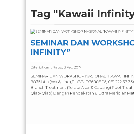
Tag "Kawaii Infinit
SEMINAR DAN WORKSHO
INFINITY”
Diterbitkan :
Rabu, 8 Feb 2017
SEMINAR DAN WORKSHOP NASIONAL “KAWAII INFINITY” 18
8835 bisa (Wa & Line),PinBB: D76888F6, 081 222 37 33
Branch Treatment (Terapi Akar & Cabang) Root Treat
Qiao-Qiao) Dengan Pendekatan 8 Extra Meridian Mate