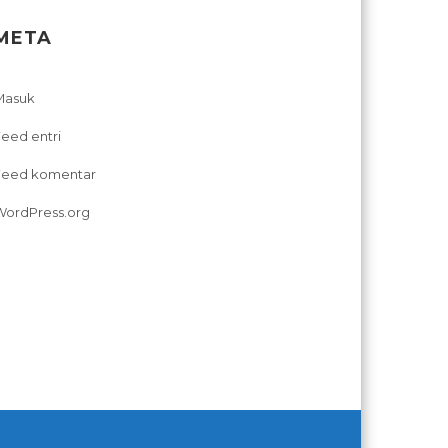
META
Masuk
eed entri
Feed komentar
WordPress.org