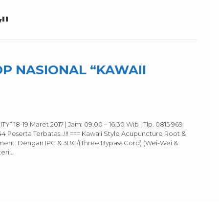
y"
P NASIONAL “KAWAII
-19 Maret 2017 | Jam: 09.00 – 16.30 Wib | Tlp. 0815 969
44 Peserta Terbatas…!!! === Kawaii Style Acupuncture Root &
ment: Dengan IPC & 3BC/(Three Bypass Cord) (Wei-Wei &
ri...