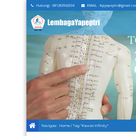
Hubungi :
081283962034
EMAIL :
lkpyapeptri@gmail.c
Navigasi :
Home
/
Tag "Kawaii Infinity"