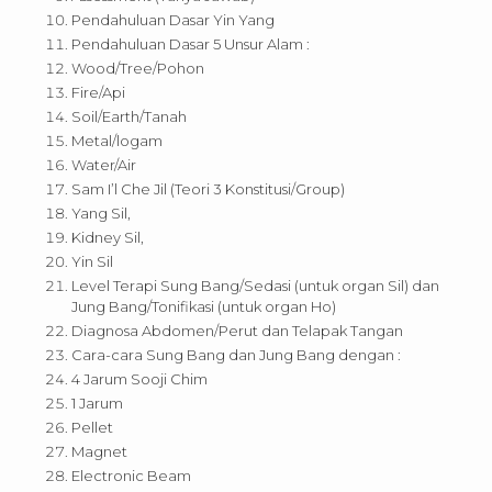
Pendahuluan Dasar Yin Yang
Pendahuluan Dasar 5 Unsur Alam :
Wood/Tree/Pohon
Fire/Api
Soil/Earth/Tanah
Metal/logam
Water/Air
Sam I’l Che Jil (Teori 3 Konstitusi/Group)
Yang Sil,
Kidney Sil,
Yin Sil
Level Terapi Sung Bang/Sedasi (untuk organ Sil) dan
Jung Bang/Tonifikasi (untuk organ Ho)
Diagnosa Abdomen/Perut dan Telapak Tangan
Cara-cara Sung Bang dan Jung Bang dengan :
4 Jarum Sooji Chim
1 Jarum
Pellet
Magnet
Electronic Beam