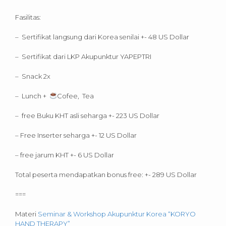
Fasilitas:
– Sertifikat langsung dari Korea senilai +- 48 US Dollar
– Sertifikat dari LKP Akupunktur YAPEPTRI
– Snack 2x
– Lunch +
Cofee, Tea
– free Buku KHT asli seharga +- 223 US Dollar
– Free Inserter seharga +- 12 US Dollar
– free jarum KHT +- 6 US Dollar
Total peserta mendapatkan bonus free: +- 289 US Dollar
===
Materi
Seminar & Workshop Akupunktur Korea “KORYO
HAND THERAPY”