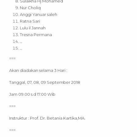
Sulaikha Hj Mohamed
Nur Choliq
Anggi Yanuar saleh
Ratna Sari
Lulu il Jannah
Tresna Permana
…
…
===
Akan diadakan selama 3 Hari :
Tanggal, 07, 08, 09 September 2018
Jam 09.00 s.d 17.00 Wib
===
Instruktur : Prof. Dr. Betania Kartika,MA.
===