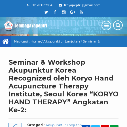
081283962034
lkpyapeptri@gmail.com
Navigasi :
Home
/
Akupunktur Lanjutan
/
Seminar &
Workshop Akupunktur Korea Recognized oleh Koryo Hand
Seminar & Workshop
Acupuncture Therapy Institute, Seoul Korea “KORYO HAND
Akupunktur Korea
THERAPY” Angkatan Ke-2:
Recognized oleh Koryo Hand
Acupuncture Therapy
Institute, Seoul Korea “KORYO
HAND THERAPY” Angkatan
Ke-2:
Kategori
:
Akupunktur Lanjutan