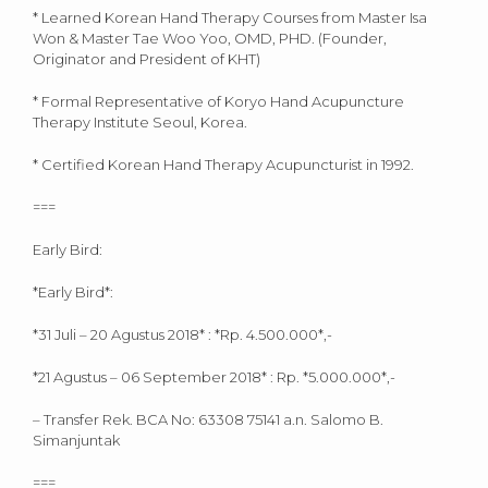
* Learned Korean Hand Therapy Courses from Master Isa
Won & Master Tae Woo Yoo, OMD, PHD. (Founder,
Originator and President of KHT)
* Formal Representative of Koryo Hand Acupuncture
Therapy Institute Seoul, Korea.
* Certified Korean Hand Therapy Acupuncturist in 1992.
===
Early Bird:
*Early Bird*:
*31 Juli – 20 Agustus 2018* : *Rp. 4.500.000*,-
*21 Agustus – 06 September 2018* : Rp. *5.000.000*,-
– Transfer Rek. BCA No: 63308 75141 a.n. Salomo B.
Simanjuntak
===