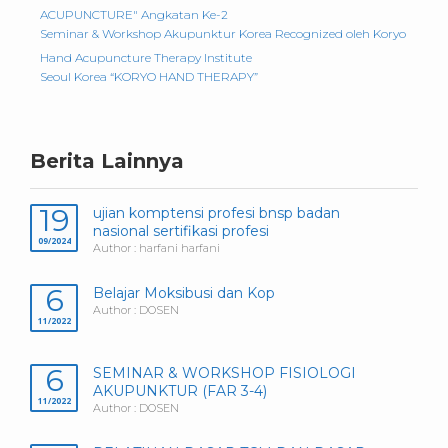
ACUPUNCTURE" Angkatan Ke-2
Seminar & Workshop Akupunktur Korea Recognized oleh Koryo
Hand Acupuncture Therapy Institute
Seoul Korea “KORYO HAND THERAPY”
Berita Lainnya
19
ujian komptensi profesi bnsp badan
nasional sertifikasi profesi
09/2024
Author : harfani harfani
6
Belajar Moksibusi dan Kop
Author : DOSEN
11/2022
6
SEMINAR & WORKSHOP FISIOLOGI
AKUPUNKTUR (FAR 3-4)
11/2022
Author : DOSEN