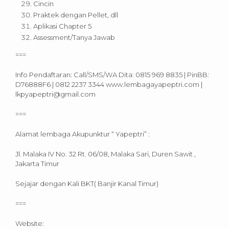
Cincin
Praktek dengan Pellet, dll
Aplikasi Chapter 5
Assessment/Tanya Jawab
===
Info Pendaftaran: Call/SMS/WA Dita: 0815 969 8835 | PinBB:
D76888F6 | 0812 2237 3344 www.lembagayapeptri.com |
lkpyapeptri@gmail.com
===
Alamat lembaga Akupunktur “ Yapeptri” :
Jl. Malaka IV No. 32 Rt. 06/08, Malaka Sari, Duren Sawit ,
Jakarta Timur
Sejajar dengan Kali BKT( Banjir Kanal Timur)
===
Website: