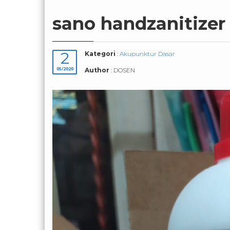
sano handzanitizer
2
Kategori
:
Akupunktur Dasar
05/2020
Author
: DOSEN