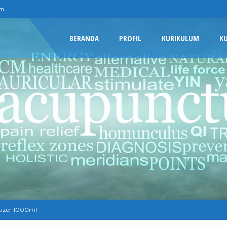
om
BERANDA
PROFIL
KURIKULUM
K
tizer 1000ml