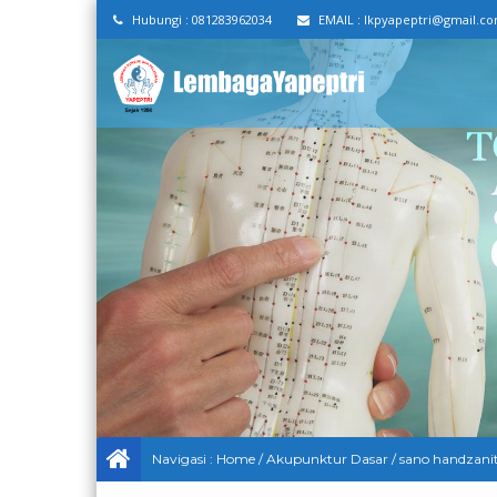
Hubungi :
081283962034
EMAIL :
lkpyapeptri@gmail.c
Navigasi :
Home
/
Akupunktur Dasar
/
sano handzani