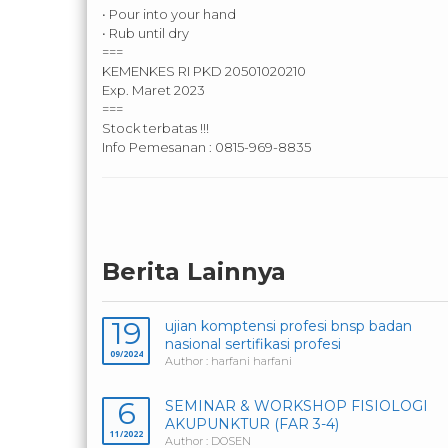
• Pour into your hand
• Rub until dry
===
KEMENKES RI PKD 20501020210
Exp. Maret 2023
===
Stock terbatas !!!
Info Pemesanan : 0815-969-8835
Berita Lainnya
19
ujian komptensi profesi bnsp badan
nasional sertifikasi profesi
09/2024
Author : harfani harfani
6
SEMINAR & WORKSHOP FISIOLOGI
AKUPUNKTUR (FAR 3-4)
11/2022
Author : DOSEN