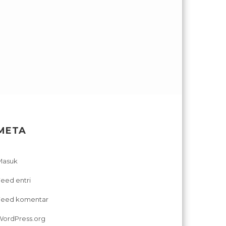
META
Masuk
eed entri
Feed komentar
WordPress.org