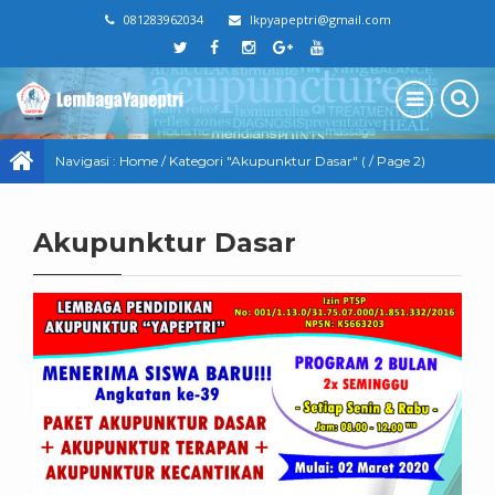
081283962034
lkpyapeptri@gmail.com
Navigasi :
Home
/
Kategori "Akupunktur Dasar"
( / Page 2)
Akupunktur Dasar